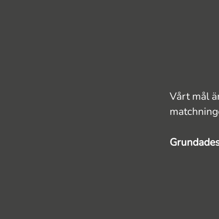
Vårt mål ä
matchninge
Grundade