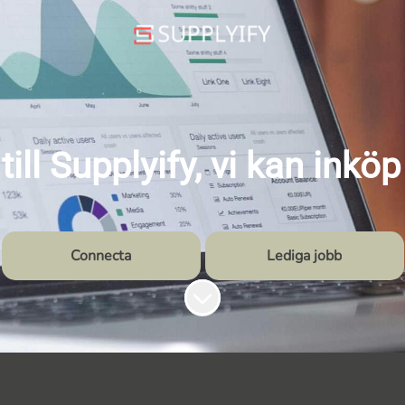
ll Supplyify, vi kan inköp 
Connecta
Lediga jobb
Skrolla för mer innehåll