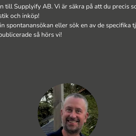
till Supplyify AB. Vi är säkra på att du precis s
stik och inköp!
din spontanansökan eller sök en av de specifika t
publicerade så hörs vi!