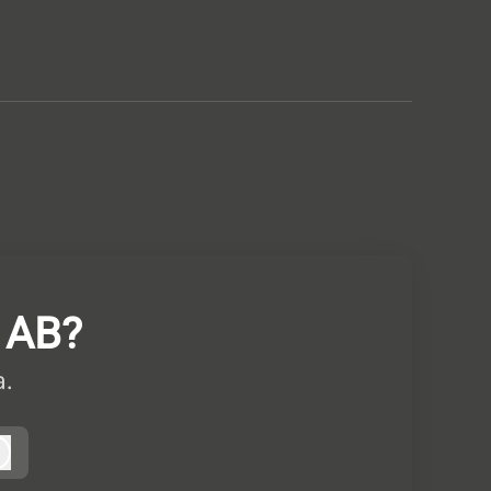
y AB?
.
Logga in